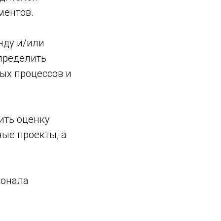
ментов.
нду и/или
пределить
ых процессов и
ить оценку
ные проекты, а
сонала