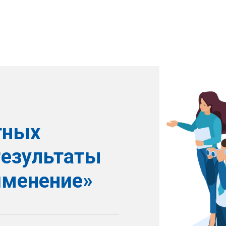
тных
Результаты
именение»